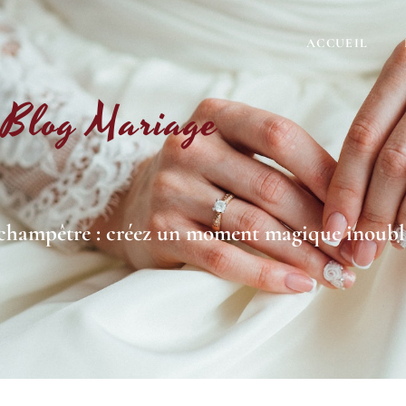
ACCUEIL
Blog Mariage
 champêtre : créez un moment magique inoubl